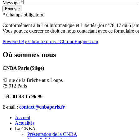
Message
*
*
Champs obligatoire
Conformément à la Loi Informatique et Libertés (loi n°78-17 du 6 janvi
Vous pouvez exercer ce droit en nous contactant avec ce formulaire ou
Powered By ChronoForms - ChronoEngine.com
Où
sommes nous
CNBA Paris (Siège)
43 rue de la Brèche aux Loups
75 012 Paris
Tél :
01 43 15 96 96
E-mail :
contact@cnbaparis.fr
Accueil
Actualités
La CNBA
Présentation de la CNBA